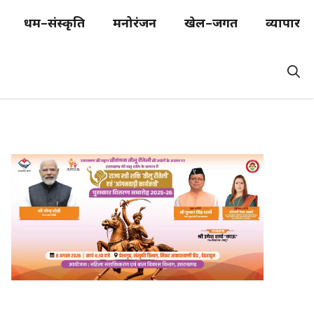
धर्म–संस्कृति
मनोरंजन
खेल–जगत
व्यापार