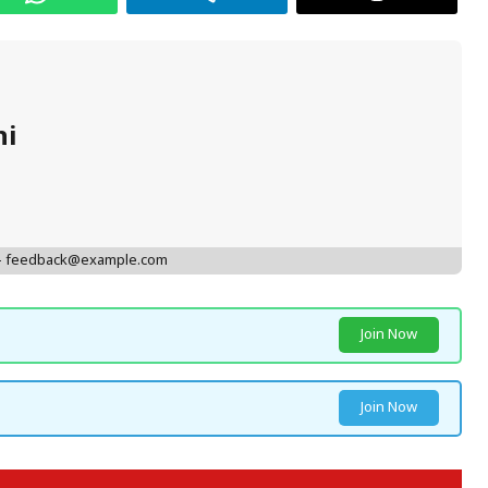
hi
 - feedback@example.com
Join Now
Join Now