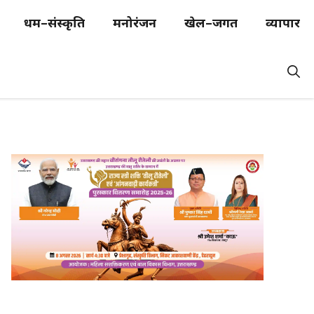
धर्म–संस्कृति
मनोरंजन
खेल–जगत
व्यापार