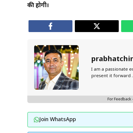
की होगी।
prabhatchi
I am a passionate e
present it forward 
For Feedback
Join WhatsApp