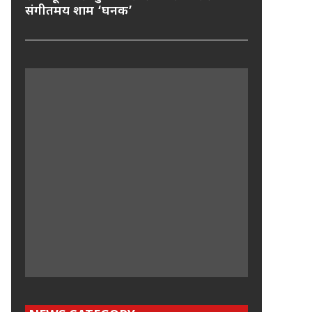
संगीतमय शाम ‘घनक’