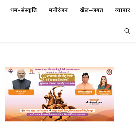
धर्म–संस्कृति
मनोरंजन
खेल–जगत
व्यापार