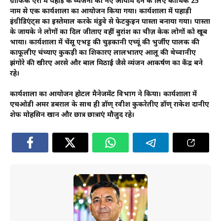
ग्राफिक एरा में पहाड़ के व्यंजनों को नए आयाम देने के लिए कौथिक 25
नाम से एक कार्यशाला का आयोजन किया गया। कार्यशाला में पहाड़ी
इंग्रीडिएंट्स का इस्तेमाल करके मंडुवे से फेटकुइन पास्ता बनाया गया। पास्ता
के जायके ने लोगों का दिल जीताए वहीं बुरांश का चीज़ केक लोगों को खूब
भाया। कार्यशाला में चेंसू एभट्ट की चुड़कानी एच्यूं की भुर्जीए पालक की
काफूलीए चंच्याए कुकड़ी का शिकारए लालभातए आलू की थेच्वानीए
झंगोरे की खीरए अरसे और बाल मिठाई जैसे व्यंजन आकर्षण का केंद्र बने
रहे।
कार्यशाला का आयोजन होटल मैनेजमेंट विभाग ने किया। कार्यशाला में
एचओडी अमर डबराल के साथ ही डॉण् रवीश कुकरेतीए डॉण् राकेश दानीए
शेफ मोहसिन खान और छात्र छात्राएं मौजुद रहे।