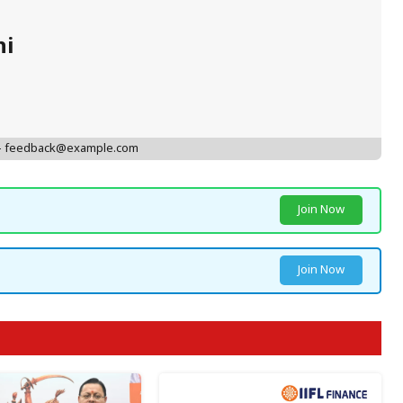
hi
 - feedback@example.com
Join Now
Join Now