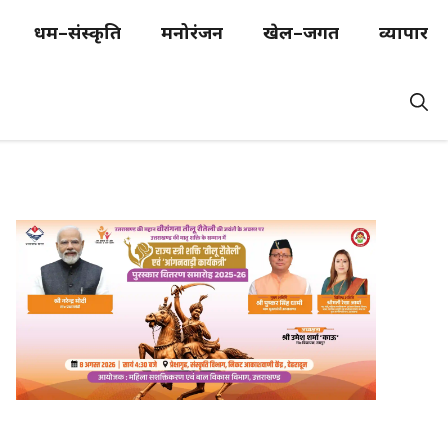
धर्म–संस्कृति
मनोरंजन
खेल–जगत
व्यापार