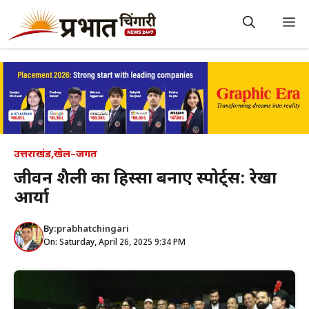
Skip
to
M
content
उत्तराखंड
,
खेल–जगत
जीवन शैली का हिस्सा बनाएं स्पोर्ट्स: रेखा
आर्या
By:
prabhatchingari
On: Saturday, April 26, 2025 9:34 PM