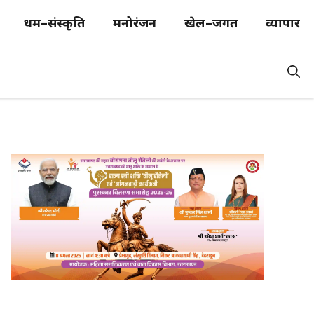
धर्म–संस्कृति
मनोरंजन
खेल–जगत
व्यापार