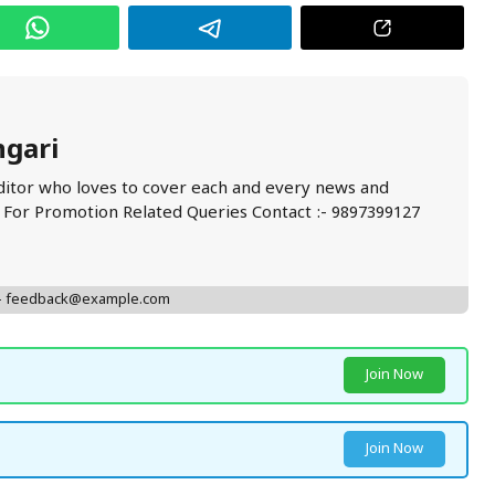
ngari
ditor who loves to cover each and every news and
. For Promotion Related Queries Contact :- 9897399127
 - feedback@example.com
Join Now
Join Now