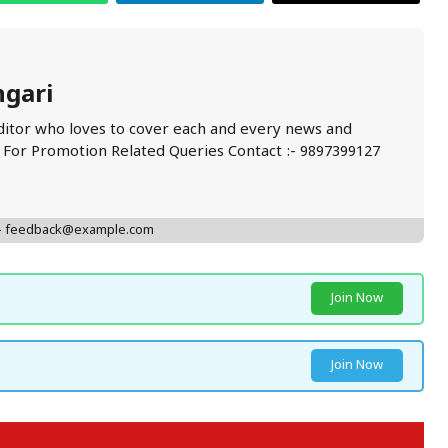
ngari
ditor who loves to cover each and every news and
. For Promotion Related Queries Contact :- 9897399127
 - feedback@example.com
Join Now
Join Now