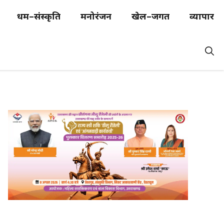
धर्म–संस्कृति
मनोरंजन
खेल–जगत
व्यापार