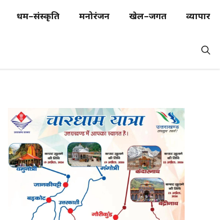
धर्म–संस्कृति
मनोरंजन
खेल–जगत
व्यापार