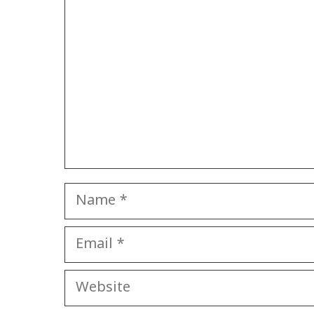
Name
Email
Website