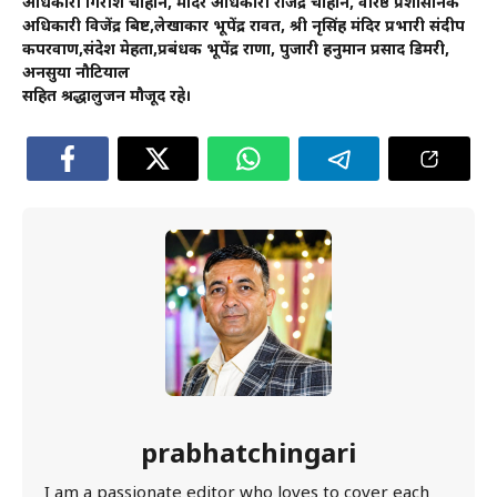
अधिकारी गिरीश चौहान, मंदिर अधिकारी राजेंद्र चौहान, वरिष्ठ प्रशासनिक
अधिकारी विजेंद्र बिष्ट,लेखाकार भूपेंद्र रावत, श्री नृसिंह मंदिर प्रभारी संदीप
कपरवाण,संदेश मेहता,प्रबंधक भूपेंद्र राणा, पुजारी हनुमान प्रसाद डिमरी,
अनसुया नौटियाल
सहित श्रद्धालुजन मौजूद रहे।
prabhatchingari
I am a passionate editor who loves to cover each