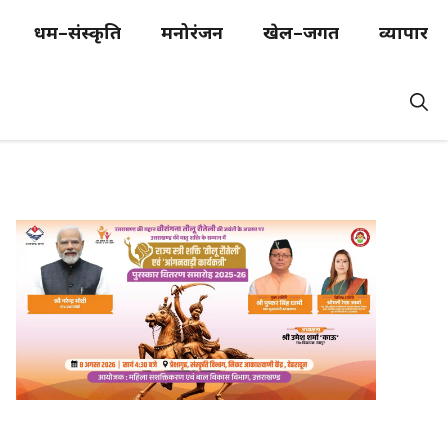
धर्म–संस्कृति
मनोरंजन
खेल–जगत
व्यापार