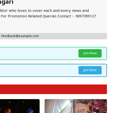
ngari
ditor who loves to cover each and every news and
. For Promotion Related Queries Contact :- 9897399127
 - feedback@example.com
Join Now
Join Now