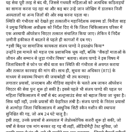
यह सेवा पूरी तरह से बंद थी, जिससे गर्भवती महिलाओं को अत्यधिक कठिनाइयों
का सामना करना पड़ रहा था और कई बार उन्हें जान जोखिम में डालकर निजी
अस्पतालों या अन्य जिलों की ओर रुख करना पड़ता था।
स्थिति की गंभीरता को देखते हुए तत्कालीन महानिदेशक स्वास्थ्य डॉ. विनीता साह
ने प्रमुख चिकित्सा अधीक्षक को निर्देश दिए थे कि जिला चिकित्सालय परिसर में
एक अस्थायी ऑपरेशन थिएटर तत्काल संचालित किया जाए। लेकिन ये निर्देश
ज़मीनी हकीकत में बदलने से पहले ही कागजों में दब गए।
*इसी बिंदु पर सामाजिक कार्यकर्ता संजय पाण्डे ने हस्तक्षेप किया*
उन्होंने इस मामले को महज एक प्रशासनिक चूक नहीं, बल्कि “सैकड़ों माताओं के
जीवन और सम्मान से जुड़ा गंभीर विषय” बताया। संजय पाण्डे ने इस विषय में
जिलाधिकारी से फोन पर सीधे वार्ता कर स्थिति की गंभीरता से अवगत कराया
और तत्काल कार्रवाई की मांग की। साथ ही, सूचना का अधिकार (RTI) के
माध्यम से स्वास्थ्य विभाग की जवाबदेही भी तय करवाई।
लगातार प्रयासों, जनदबाव और मीडिया सहयोग के चलते अब जाकर ऑपरेशन
थिएटर की सेवा पुनः शुरू हो सकी है। इससे पहले भी संजय पाण्डे की पहल पर
महिला चिकित्सालय में वर्षों से बंद अल्ट्रासाउंड सेवा को बहाल किया जा चुका है।
सिर्फ यहीं नहीं, उनके प्रयासों की फेहरिस्त लंबी है। संजय पाण्डे के निरंतर प्रयासों
से अल्मोड़ा जिला चिकित्सालय में आधुनिक सिटी स्कैन मशीन की स्थापना
सुनिश्चित की गई, जो अब 24 घंटे चालू है।
इसी तरह, उनके प्रयासों से अस्पताल में लेप्रोस्कोपिक सर्जरी शुरू हो सकी, जो
वर्षों से केवल एक मांग बनकर रह गई थी।वहीं, ऑडियोमैट्री टेस्ट सुविधा, जो