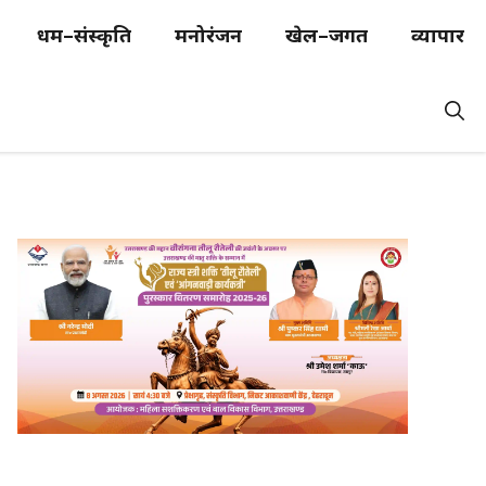
धर्म–संस्कृति
मनोरंजन
खेल–जगत
व्यापार