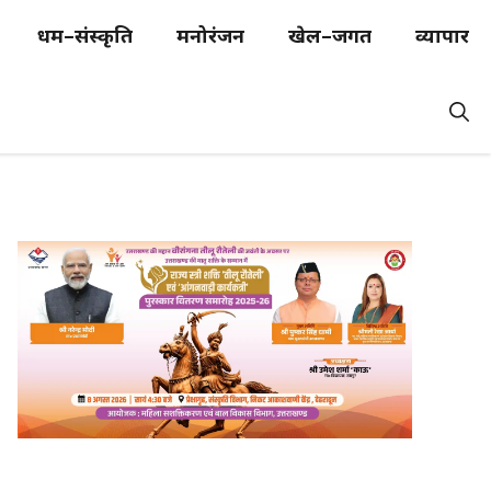
धर्म–संस्कृति
मनोरंजन
खेल–जगत
व्यापार