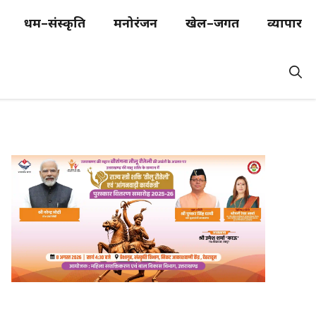
धर्म–संस्कृति
मनोरंजन
खेल–जगत
व्यापार