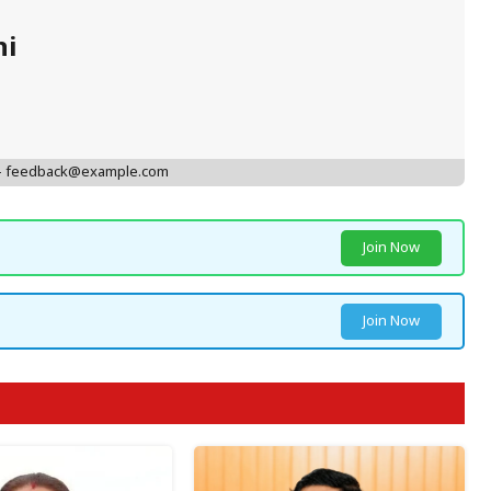
hi
 - feedback@example.com
Join Now
Join Now