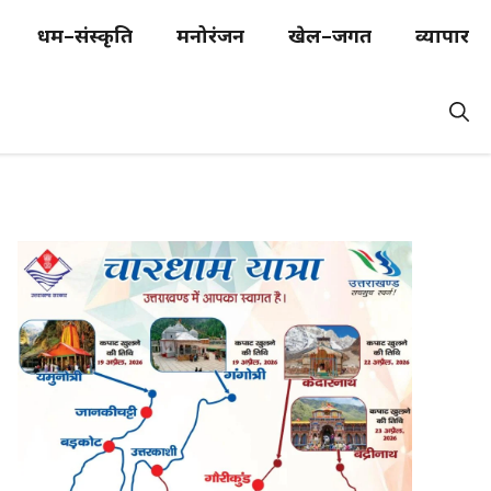
धर्म–संस्कृति
मनोरंजन
खेल–जगत
व्यापार