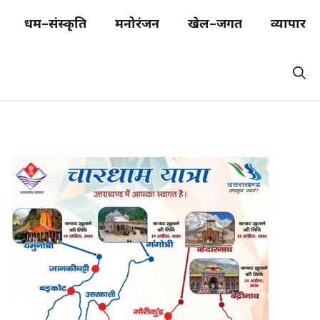
धर्म–संस्कृति
मनोरंजन
खेल–जगत
व्यापार