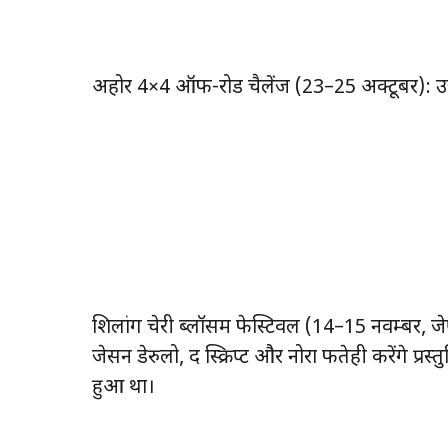
अहोर 4×4 ऑफ-रोड चैलेंज (23–25 अक्टूबर): उत्त
शिलांग चेरी ब्लॉसम फेस्टिवल (14–15 नवम्बर, जेए
जेसन डेरुलो, द स्क्रिप्ट और नोरा फतेही करेंगे प
हुआ था।