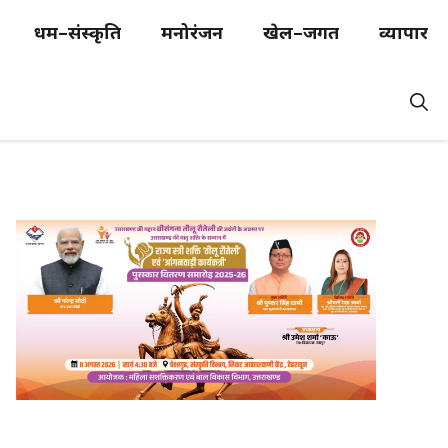
धर्म–संस्कृति
मनोरंजन
खेल–जगत
व्यापार