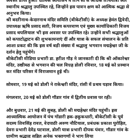
अवसर प्राप्त हुआ। धार्मिक आयोजन में तीन सौ से अधिक तीर्थयात्री और
स्थानीय श्रद्धालु उपस्थित रहे, जिन्होंने इस पावन क्षण को आत्मिक श्रद्धा से
अनुभव किया।
श्री बदरीनाथ-केदारनाथ मंदिर समिति (बीकेटीसी) के अध्यक्ष हेमंत द्विवेदी,
उपाध्यक्ष ऋषि प्रसाद सती, विजय कपरवाण एवं मुख्य कार्याधिकारी विजय
प्रसाद थपलियाल भी इस अवसर पर उपस्थित रहे। उन्होंने सभी श्रद्धालुओं
को कपाटोद्घाटन की शुभकामनाएं दीं और यात्रा के सफल संचालन के प्रति
आशा प्रकट की कि इस वर्ष बड़ी संख्या में श्रद्धालु भगवान मद्महेश्वर जी के
दर्शन हेतु पहुंचेंगे।
बीकेटीसी मीडिया प्रभारी डा. हरीश गौड़ ने जानकारी दी कि श्री ओंकारेश्वर
मंदिर, उखीमठ से भगवान की चल विग्रह डोली रविवार, 18 मई को प्रस्थान
कर मंदिर परिसर में विराजमान हुई थी।
सोमवार, 19 मई को डोली ने राकेश्वरी मंदिर, रांसी में प्रथम पड़ाव किया।
मंगलवार, 20 मई को डोली गौंडार गांव में द्वितीय प्रवास पर रही।
और बुधवार, 21 मई की सुबह, डोली श्री मद्महेश्वर मंदिर पहुंची। इस
आध्यात्मिक आयोजन में पंच गोंडारी हक-हकूकधारी, बीकेटीसी के पूर्व
सदस्य शिवसिंह रावत, वेदपाठी अरुण नौटियाल, प्रबंधक प्रकाश पुरोहित,
देवरा प्रभारी देवेंद्र पटवाल, डोली यात्रा प्रभारी दीपक पंवार, गौंडार गांव के
ग्रामीण श्रद्धालु सहित अनेक भक्तगणों ने भाग लिया