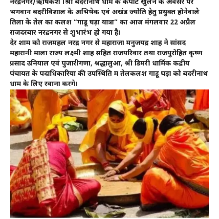
नरेंद्रनगर/ऋषिकेश ।श्री बदरीनाथ धाम के कपाट खुलने के अवसर पर
भगवान बदरीविशाल के अभिषेक एवं अखंड ज्योति हेतु प्रयुक्त होनेवाले
तिलों के तेल का कलश “गाडू घड़ा यात्रा” का आज मंगलवार 22 अप्रैल
राजदरबार नरेंद्रनगर से शुभारंभ हो गया है।
देर शाम को राजमहल नरेंद्र नगर से महाराजा मनुजयेंद्र शाह ने सांसद
महारानी माला राज्य लक्ष्मी शाह सहित राजपरिवार तथा राजपुरोहित कृष्ण
प्रसाद उनियाल एवं पुजारीगणों, श्रद्धालुओं, श्री डिमरी धार्मिक केंद्रीय
पंचायत के पदाधिकारियों की उपस्थिति में तेलकलश गाडू घड़ा को बदरीनाथ
धाम के लिए रवाना करेंगे।