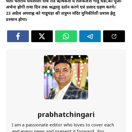
चेला चेतराम धर्मशाला रेल्वे रोड ऋषिकेश में तेलकलश गाडू घडा,की पूजा-
अर्चना होगी तथा दिन तक श्रद्धालु दर्शन करेंगे एवं प्रसाद ग्रहण करेंगे।
23 अप्रैल अपराह्न को गाडूघड़ा श्री शत्रुघ्न मंदिर मुनिकीरेती प्रवास हेतु
प्रस्थान होगा।
prabhatchingari
I am a passionate editor who loves to cover each
and every news and present it forward . For