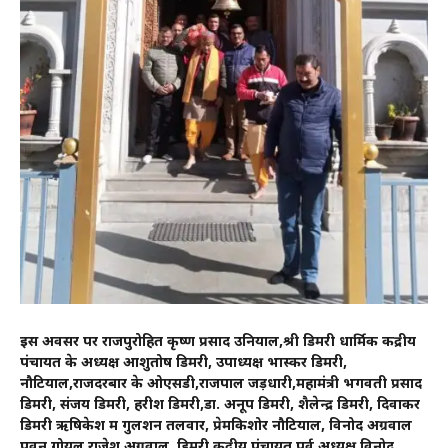
इस अवसर पर राजपुरोहित कृष्ण प्रसाद उनियाल,श्री डिमरी धार्मिक केंद्रीय
पंचायत के अध्यक्ष आशुतोष डिमरी, उपाध्यक्ष भास्कर डिमरी,
नौटियाल,राजदरबार के ओएसडी‍,राजपाल जड़धारी,महामंत्री भगवती प्रसाद
डिमरी, संजय डिमरी, हरीश डिमरी,डा. अनूप डिमरी, शैलेन्द्र डिमरी, दिवाकर
डिमरी ऋषिकेश में गुलशन तलवार, प्रेमकिशोर नौटियाल, विनोद अग्रवाल
पवन गोयल,राजेश अग्रवाल, डिमरी केंद्रीय पंचायत पूर्व अध्यक्ष विनोद