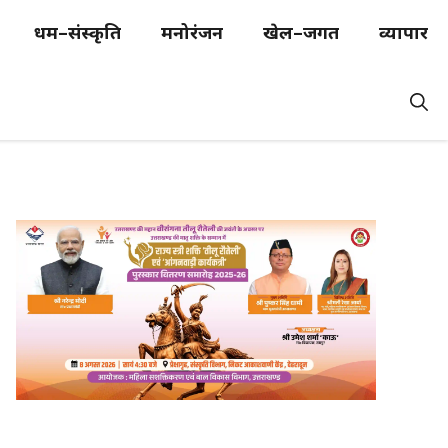
धर्म–संस्कृति
मनोरंजन
खेल–जगत
व्यापार