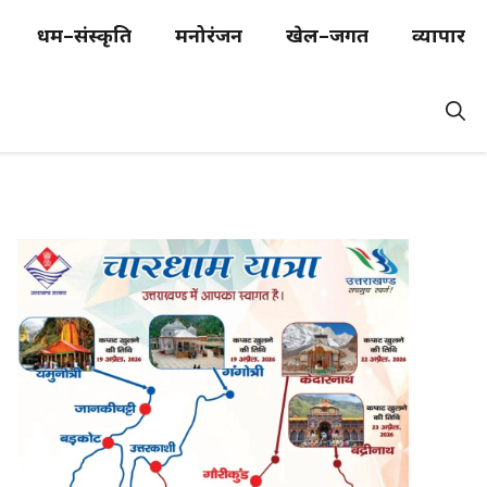
धर्म–संस्कृति
मनोरंजन
खेल–जगत
व्यापार