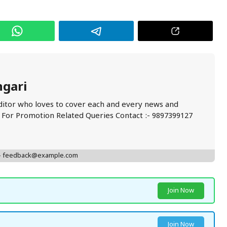
ngari
ditor who loves to cover each and every news and
. For Promotion Related Queries Contact :- 9897399127
 - feedback@example.com
Join Now
Join Now