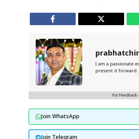
prabhatchi
I am a passionate e
present it forward 
For Feedback
Join WhatsApp
Join Telegram