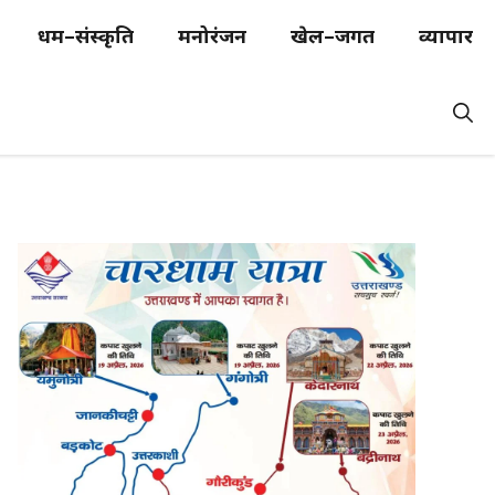
धर्म–संस्कृति
मनोरंजन
खेल–जगत
व्यापार