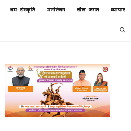
धर्म–संस्कृति
मनोरंजन
खेल–जगत
व्यापार