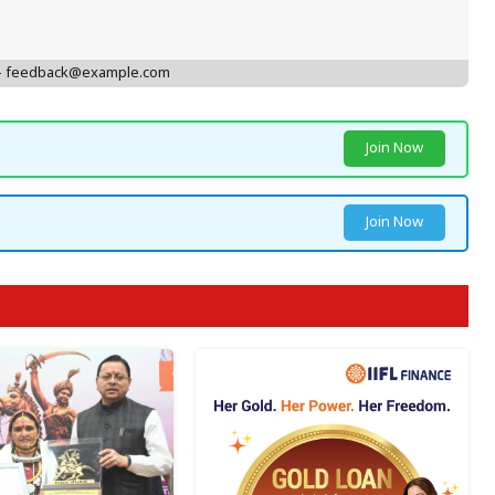
 - feedback@example.com
Join Now
Join Now