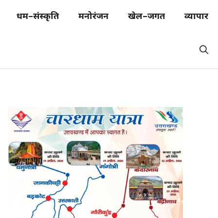
धर्म–संस्कृति
मनोरंजन
खेल–जगत
व्यापार