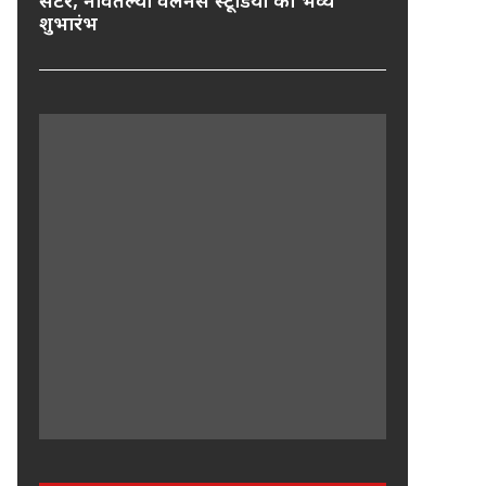
सेंटर, नवितल्या वेलनेस स्टूडियो का भव्य
शुभारंभ