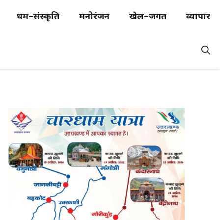
धर्म–संस्कृति
मनोरंजन
खेल–जगत
व्यापार