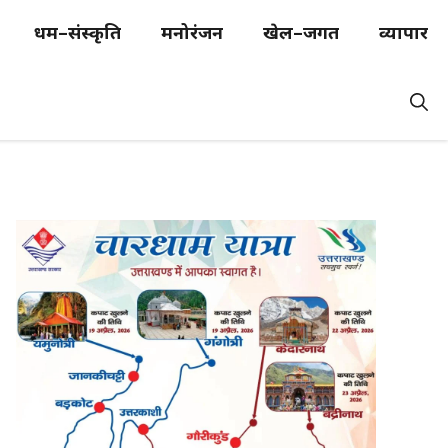
धर्म–संस्कृति
मनोरंजन
खेल–जगत
व्यापार