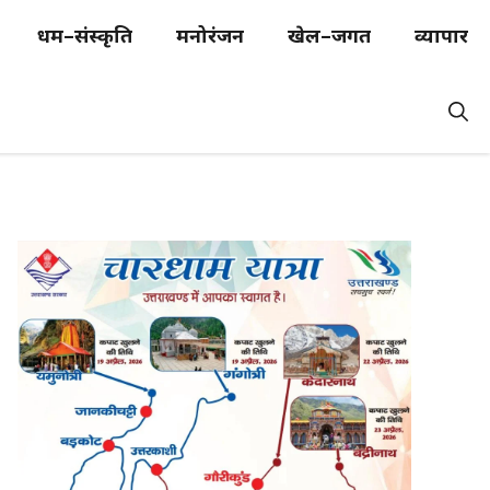
धर्म–संस्कृति
मनोरंजन
खेल–जगत
व्यापार