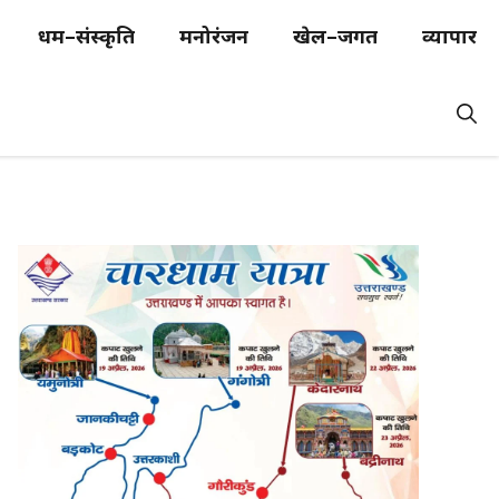
धर्म–संस्कृति
मनोरंजन
खेल–जगत
व्यापार