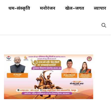
धर्म–संस्कृति
मनोरंजन
खेल–जगत
व्यापार